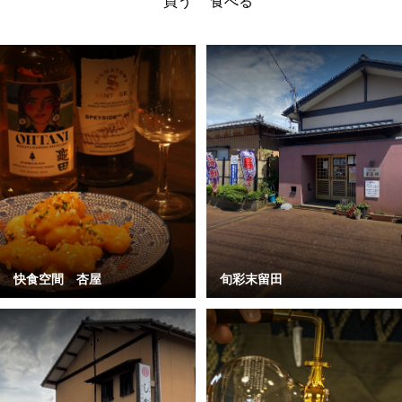
買う
食べる
快食空間 杏屋
旬彩末留田