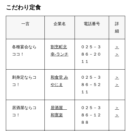
こだわり定食
一言
企業名
電話番号
詳
細
各種宴会なら
割烹町北
０２５－３
＞
ココ！
幸-ランチ
８６－２０
＞
１１
刺身定ならコ
和食堂 み
０２５－３
＞
コ！
やじま
８６－５２
＞
１１
居酒屋ならコ
居酒屋
０２５－３
＞
コ！
和寛楽
８６－１２
＞
８８