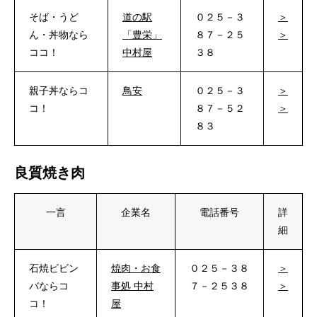
そば・うど
道の駅
０２５－３
＞
ん・丼物なら
「豊栄」
８７－２５
＞
ココ！
中村屋
３８
親子丼ならコ
鳥安
０２５－３
＞
コ！
８７－５２
＞
８３
良質焼き肉
一言
企業名
電話番号
詳
細
石焼ビビン
焼肉・お食
０２５－３８
＞
バならコ
事処 中村
７－２５３８
＞
コ！
屋