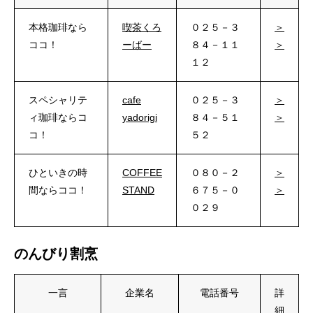
本格珈琲なら
喫茶くろ
０２５－３
＞
ココ！
ーばー
８４－１１
＞
１２
スペシャリテ
cafe
０２５－３
＞
ィ珈琲ならコ
yadorigi
８４－５１
＞
コ！
５２
ひといきの時
COFFEE
０８０－２
＞
間ならココ！
STAND
６７５－０
＞
０２９
のんびり割烹
一言
企業名
電話番号
詳
細