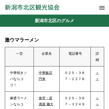
新潟市北区のグルメ
激ウマラーメン
一言
企業名
電話番号
詳
細
中華焼きソ
中華飯店
０２５－３８
＞
バならコ
円来
７－２２７８
＞
コ！
麻婆ラーメ
食堂・居
０２５－３８
＞
ンならコ
酒屋 麺大
７－３２４９
＞