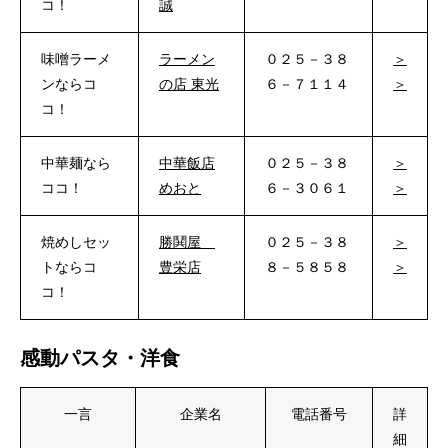
コ！
誠
味噌ラーメ
ラーメン
０２５－３８
＞
ンならコ
の店 東光
６－７１１４
＞
コ！
中華麺なら
中華飯店
０２５－３８
＞
ココ！
めおと
６－３０６１
＞
焼めしセッ
勝鬨屋
０２５－３８
＞
トならコ
豊栄店
８－５８５８
＞
コ！
感動パスタ・洋食
一言
企業名
電話番号
詳
細