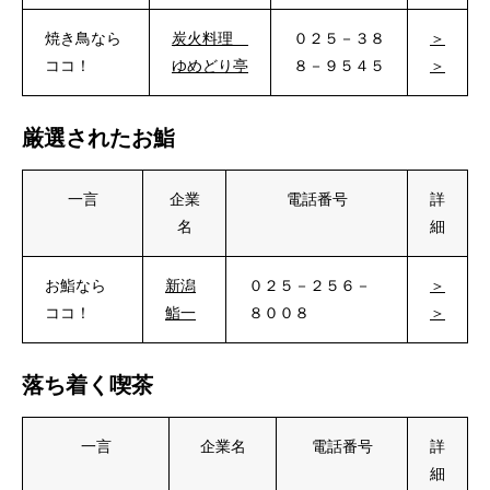
焼き鳥なら
炭火料理
０２５－３８
＞
ココ！
ゆめどり亭
８－９５４５
＞
厳選されたお鮨
一言
企業
電話番号
詳
名
細
お鮨なら
新潟
０２５－２５６－
＞
ココ！
鮨一
８００８
＞
落ち着く喫茶
一言
企業名
電話番号
詳
細