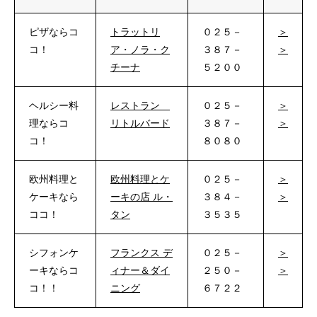
ピザならコ
トラットリ
０２５－
＞
コ！
ア・ノラ・ク
３８７－
＞
チーナ
５２００
ヘルシー料
レストラン
０２５－
＞
理ならコ
リトルバード
３８７－
＞
コ！
８０８０
欧州料理と
欧州料理とケ
０２５－
＞
ケーキなら
ーキの店 ル・
３８４－
＞
ココ！
タン
３５３５
シフォンケ
フランクス デ
０２５－
＞
ーキならコ
ィナー＆ダイ
２５０－
＞
コ！！
ニング
６７２２