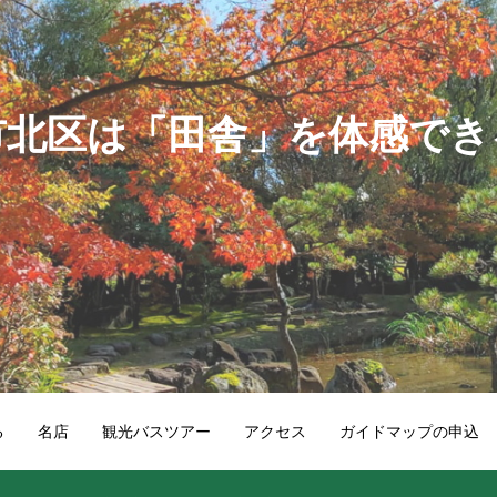
市北区は「田舎」を体感でき
る
名店
観光バスツアー
アクセス
ガイドマップの申込